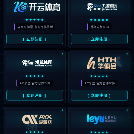
项赛事冠军发起强力冲击。蓝月亮小组赛阶段展现出强大统治
力，如今已昂首挺进淘汰赛。
小组赛势如破竹，淘汰赛首战沙特冠军
曼城在本届世俱杯起步稳健，首战轻取维达德顺利晋级正赛。次
轮虽以6球大胜，但核心京多安仍对控球节奏表达了更高要求。真
正的考验出现在争夺G组头名的关键战中，曼城力克劲敌尤文图
斯，最终以5-2的比分获胜，锁定小组第一，强势晋级淘汰赛。
根据赛程，曼城在1/8决赛的对手是利雅得新月。该队在小组赛末
轮2-0击败帕丘卡，凭借相互战绩优势力压萨尔茨堡红牛，以H组
第二身份惊险出线。此役将是两队历史首次交锋，曼城阵中旧将
坎塞洛将反戈旧主。尽管利雅得新月首战对阵皇马时展现了不俗
实力，但状态正佳的曼城仍被普遍看好晋级八强。
潜在强敌环伺，国米或成拦路虎
若曼城顺利过关，1/4决赛的难度将陡然提升。他们的潜在对手很