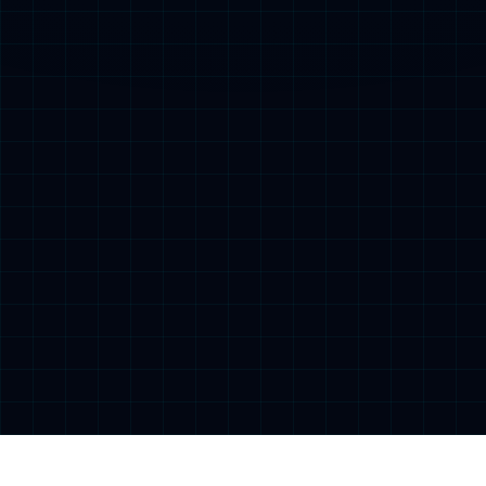
恩里克掌舵 巴黎名嘴直言“我爱这个教练”
2026-05-09
0
马竞0-1！输球不可怕，可怕的是西蒙尼赛
后这番话，已经被打服！
2026-05-09
0