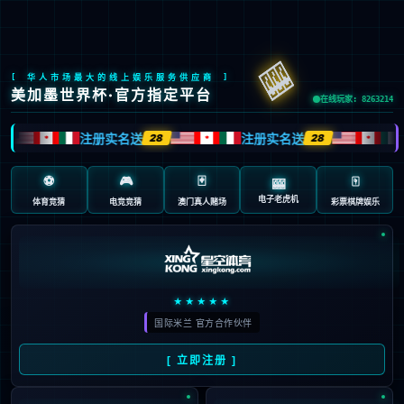


展望曼城世俱杯争冠之路，欧冠决赛有望重演，
死亡半区虎视眈眈
admin
2025-06-30
267
0
正在美国征战2025年世俱杯的曼城，正以全胜战绩向队史首座该