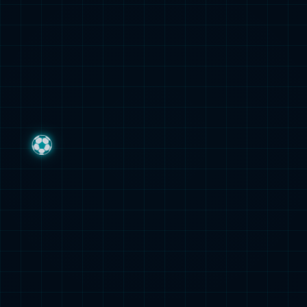
啊！难道要指望裁判的哨声来拯救球队吗？那个曾经的世界杯冠
军，在欧战赛场上呼风唤雨的格列兹曼，在这场决定生死的较量
中，彻底迷失了踪迹。
整场比赛，球队踢得如同温水煮青蛙，保守至极，进攻端更是毫
无章法可言。面对阿森纳严密的防守体系，除了无奈的边路传中
和远距离射门，他们似乎再无他法。连阿森纳主帅阿尔特塔都深
谙利用萨卡的冲击力撕破对手防线，而马竞又有什么有效的手
段？就连临场换人的操作，也显得匪夷所思，竟然用状态尚可的
阿尔瓦雷斯换下，换上一群令人费解的替补球员，此举直接导致
了场上局势的彻底崩盘。更令人无语的是，他似乎并未将重心放
在场边指挥，而是将精力耗费在与裁判的争论中，最终也因此吃
到一张黄牌。赛后新闻发布会上，他那句“我没力气谈论未来”的
言辞，听来多么讽刺！与其说你没力气，不如说球迷们早已没有
力气，再观看你们这样踢下去。
写到这里，我不得不发问，除了这三人，还有谁应该为这场惨败
负责？或许有人会提及裁判未能判罚点球，但回溯首回合的比