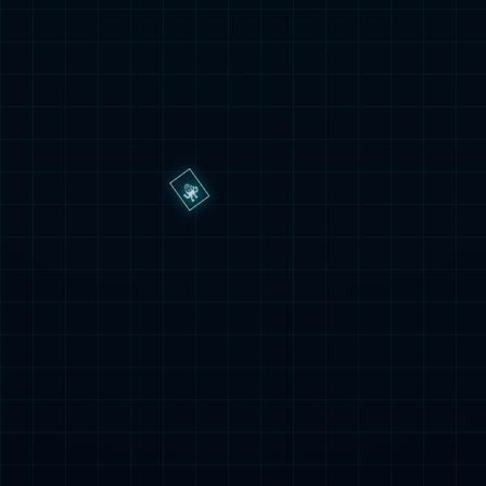
赛，马竞在判罚上已然占过便宜。这场失利，绝非偶然，实乃自
身踢得太过糟糕。
格列兹曼的离队似乎已成定局，科克年华老去，西蒙尼也显得疲
惫不堪。那支曾经让我们热血沸腾、以顽强著称的马德里竞技，
恐怕真的只能留在我们的记忆深处了。这个伦敦之夜，属于阿森
纳年轻一代的风暴，而马德里竞技那不屈的灵魂，只得寄希望于
来年的春风，重新点燃。
标签：
豪掷千金！巴黎圣日耳曼主席纳赛尔·阿尔赫莱菲邀全体员工共赴欧冠决赛盛宴
相关文章
马竞出局真因曝光！揪出三大罪人，格列兹