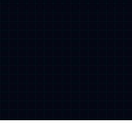
恩里克掌舵 巴黎名嘴直言“我爱这个教练”
2026-05-09
0
马竞0-1！输球不可怕，可怕的是西蒙尼赛
后这番话，已经被打服！
2026-05-09
0