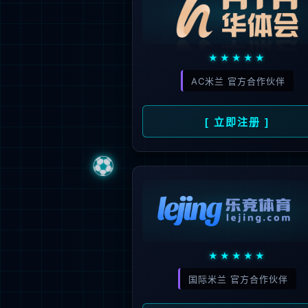
标签：
波波维奇给的锦囊？疯狂夹击爱德华兹助马刺狂胜
相关文章
里夫斯空砍个人
搜狐体育消息，北京时间
归，砍下31分。本场比
nba
2026-05-08
17
系列赛结束了？