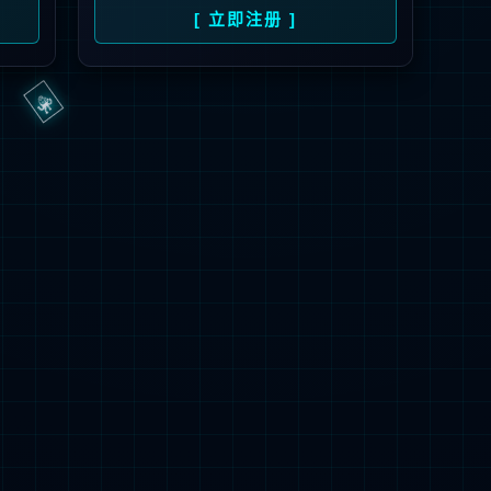
5月8日，NBA季后赛，雷霆大胜湖人，总分2-0领先对手。全场比赛，
，13投7中，三...
5
0
切尔31分 活塞胜骑士总分2-0
间5月8日NBA季后赛，主场作战的活塞以107-97击败骑士。坎宁安25
分6篮板...
5
0
了？两场都输18分 实力差距太大
尽管做了一些抵抗，但总的基调是，他们依然被困在绝望的河流中无法脱
战局走向就是和G1惊人一...
8
0