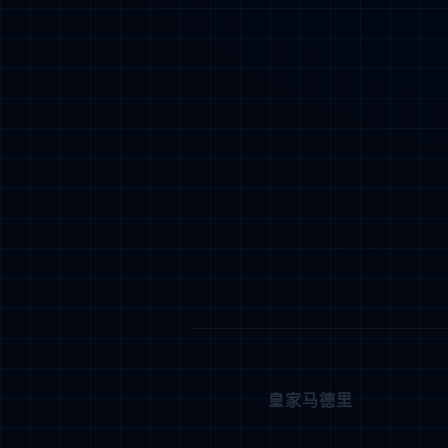
名宿怒斥哈登：
搜狐体育消息，北京时
现失误，前NBA球员哈
nba
2026-05-08
17
系列赛有变数？
搜狐体育消息，北京时间
疑。shams表示，尼克
nba
2026-05-08
17