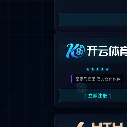
搜狐体育消息，北京时间5月8日，据shams消息
shams表示，尼克斯前锋阿努诺比遭遇右腿筋拉伤
在与76人的G2第四节还剩3分钟左右时，阿努诺
盖，他一瘸一拐跑到场边示意换人。
在本赛季季后赛中，阿努诺比是尼克斯的二号得分手，