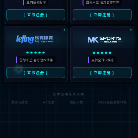
文件显示，他经常光顾一家餐馆，曾与餐馆老板讨论他在对阵拉
齐奥时那张有争议的黄牌。
《米兰体育报》指出，意大利足协的控诉坚信奥克耶在赛场上的
行为明显是为了利益服务于体育博彩。如果他的罪行被证实，他
可能会面临长达四年的禁赛。而对于年仅25岁的奥克耶而言，这
无疑是一场毁灭性的灾难，然而，这一切都是他自作自受。
标签：
丑闻
调查
罗马
拉齐奥
奥克耶
意大利足协
比赛
黄牌
米兰体育报
意甲
消息资讯
乌迪内斯
赌球
门将
姆贝莫转会“最后期限”已过，意甲球队“透露”前锋“分期付款”选项，曼联前景乐观
意甲媒体透露：米兰对比利时根特俱乐部后卫阿奇•布朗充满兴趣，他是米兰左后卫第一人选
相关文章