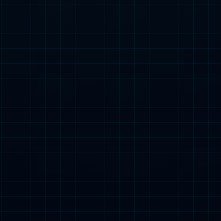
5，2...
46
0
欧冠决赛对阵揭晓：法甲豪门巴黎圣日耳曼将对战英超领头羊阿森纳
欧冠半决赛次回合迎来了激动人心的对决，德甲巨头拜仁慕尼黑在其安联球场
耳曼。这场比赛不仅...
45
0
伤停严重欧冠到手，南特破釜沉舟背水一战
甲联赛第33轮，排名第二的#朗斯主场迎战倒数第二的#南特。朗斯伤停严重欧
-1战平倒数...
44
0