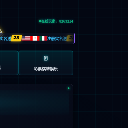
德甲
西甲
欧冠
关于我们
